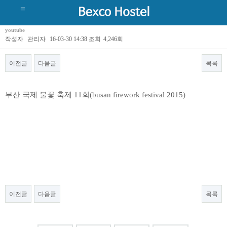
youtube
작성자
관리자
16-03-30 14:38
조회
4,246회
이전글
다음글
목록
부산 국제 불꽃 축제 11회(busan firework festival 2015)
이전글
다음글
목록